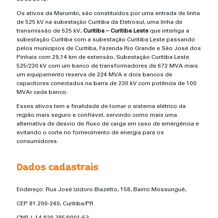
Os ativos da Marumbi, são constituídos por uma entrada de linha
de 525 kV na subestação Curitiba da Eletrosul, uma linha de
transmissão de 525 kV,
Curitiba – Curitiba Leste
que interliga a
subestação Curitiba com a subestação Curitiba Leste passando
pelos municípios de Curitiba, Fazenda Rio Grande e São José dos
Pinhais com 29,14 km de extensão, Subestação Curitiba Leste
525/230 kV com um banco de transformadores de 672 MVA mais
um equipamento reserva de 224 MVA e dois bancos de
capacitores conectados na barra de 230 kV com potência de 100
MVAr cada banco.
Esses ativos tem a finalidade de tornar o sistema elétrico da
região mais seguro e confiável, servindo como mais uma
alternativa de desvio de fluxo de carga em caso de emergência e
evitando o corte no fornecimento de energia para os
consumidores.
Dados cadastrais
Endereço:
Rua José Izidoro Biazetto, 158, Bairro Mossunguê,
CEP 81.200-240, Curitiba/PR
CNPJ: 14.820.785/0001-53