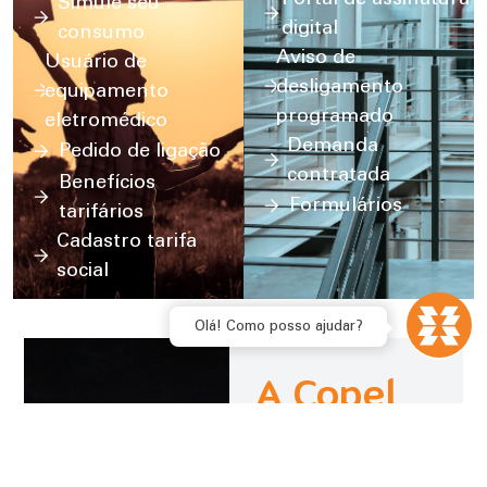
Simule seu
digital
consumo
Aviso de
Usuário de
desligamento
equipamento
programado
eletromédico
Demanda
Pedido de ligação
contratada
Benefícios
Formulários
tarifários
Cadastro tarifa
social
Olá! Como posso ajudar?
A Copel
Comprometida com o bem-
estar e o desenvolvimento,
a Copel não se limita em