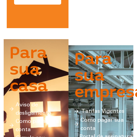
Para
Para
sua
sua
casa
empres
Aviso de
Tarifas Vigentes
desligamento
Como pagar sua
Como pagar sua
conta
conta
Portal de assinatura