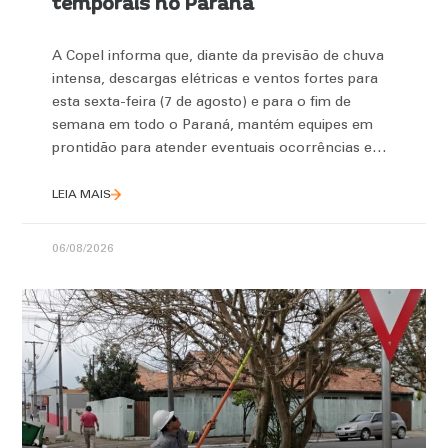
temporais no Paraná
A Copel informa que, diante da previsão de chuva
intensa, descargas elétricas e ventos fortes para
esta sexta-feira (7 de agosto) e para o fim de
semana em todo o Paraná, mantém equipes em
prontidão para atender eventuais ocorrências e
garantir o restabelecimento da energia no menor
tempo possível. A
LEIA MAIS
06/08/2026