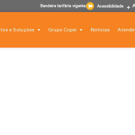
Bandeira tarifária vigente:
Acessibilidade
tos e Soluções
Grupo Copel
Notícias
Atendi