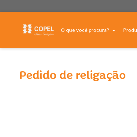
O que você procura?
Produ
Pedido de religação