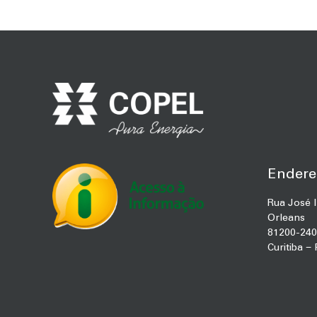
Endere
Rua José I
Orleans
81200-240
Curitiba −