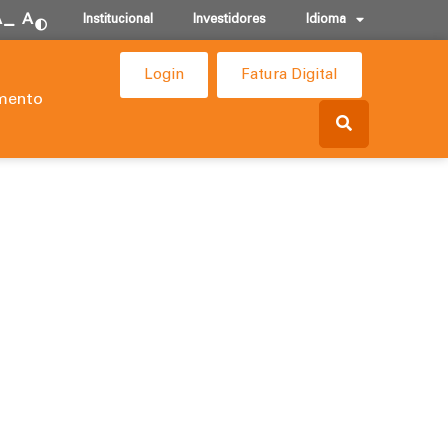
A
A
Institucional
Investidores
Idioma
Login
Fatura Digital
mento