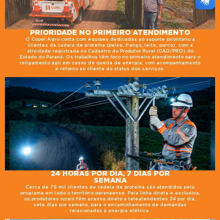
PRIORIDADE NO PRIMEIRO ATENDIMENTO
O Copel Agro conta com equipes dedicadas ao suporte prioritário a
clientes da cadeia de proteína (peixe, frango, leite, porco), com a
atividade registrada no Cadastro do Produtor Rural (CAD/PRO) do
Estado do Paraná. Os trabalhos têm foco no primeiro atendimento para o
religamento ágil em casos de queda de energia, com acompanhamento
e retorno ao cliente do status dos serviços.
24 HORAS POR DIA, 7 DIAS POR
SEMANA
Cerca de 76 mil clientes da cadeia de proteína são atendidos pelo
programa em todo o território paranaense. Pela linha direta e exclusiva,
os produtores rurais têm acesso direto a teleatendentes 24 por dia,
sete dias por semana, para o encaminhamento de demandas
relacionadas à energia elétrica.